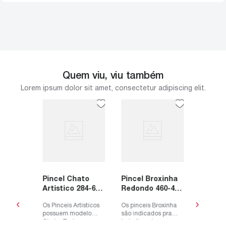
Quem viu, viu também
Lorem ipsum dolor sit amet, consectetur adipiscing elit.
osol
Pincel
Super
Redond
 Bond
Condo
 a linha
Os pincei
 350ml
 aerossol
são indi
trabalho
estampari
Pincel Chato
Pincel Broxinha
 da
decorativ
 vista
R$
21
,
Artistico 284-6
Redondo 460-4
o quatro
pra pint
em
1
x
ou
R$
21
Condor
Condor
duto...
superfície
de
R$
21
Os Pinceis Artisticos
Os pinceis Broxinha
possuem modelo
são indicados pra
Chato. Todos com
trabalhos de