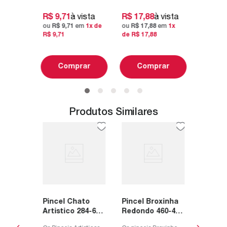
cerdas sintética que
estamparia, efeitos
rar
Co
trazem muita
decorativos, tecido,
R$
9
,
71
à vista
R$
17
,
88
à vista
suavidade. Essa
pra pinturas em
ou
R$
9
,
71
em
1
x de
ou
R$
17
,
88
em
1
x
Linha é indicada...
superfícies ...
R$
9
,
71
de
R$
17
,
88
Comprar
Comprar
Produtos Similares
osol
Pincel
Super
Redond
 Bond
Condo
 a linha
Os pincei
 350ml
 aerossol
são indi
trabalho
estampari
Pincel Chato
Pincel Broxinha
 da
decorativ
 vista
R$
21
,
Artistico 284-6
Redondo 460-4
o quatro
pra pint
em
1
x
ou
R$
21
Condor
Condor
duto...
superfície