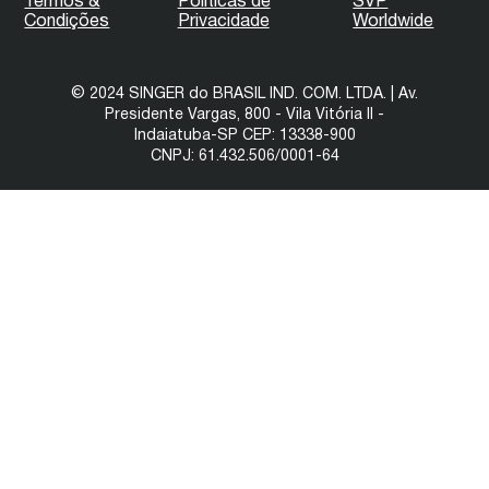
Termos &
Políticas de
SVP
Condições
Privacidade
Worldwide
© 2024 SINGER do BRASIL IND. COM. LTDA. | Av.
Presidente Vargas, 800 - Vila Vitória II -
Indaiatuba-SP CEP: 13338-900
CNPJ: 61.432.506/0001-64