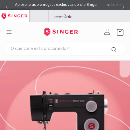
Aproveite as promoções exclusivas do site Singer
saiba mais
SINGER
PFAFF
MYSEWNET
O que você está procurando?
Termos mais buscados
1
º
facilita pro 4423
2
º
overloque
3
º
agulhas
4
º
kits
5
º
máquina costura singer
6
º
s0105
7
º
facilita pro 4432
8
º
azul
9
º
maquina costura
10
º
black