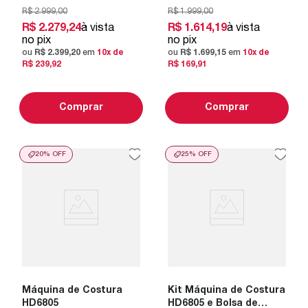
eletrônica
robusta e d...
estrutura interna de metal,
R$
2
.
999
,
00
R$
1
.
999
,
00
painel de LCD ...
R$
2
.
279
,
24
à vista
R$
1
.
614
,
19
à vista
no pix
no pix
ou
R$
2
.
399
,
20
em
10
x de
ou
R$
1
.
699
,
15
em
10
x de
R$
239
,
92
R$
169
,
91
Comprar
Comprar
20%
OFF
25%
OFF
Máquina de Costura
Kit Máquina de Costura
HD6805
HD6805 e Bolsa de