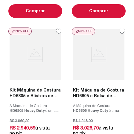
Comprar
Comprar
20%
OFF
25%
OFF
Kit Máquina de Costura
Kit Máquina de Costura
HD6805 e Blisters de
HD6805 e Bolsa de
Agulhas
Transporte Singer
A Máquina de Costura
A Máquina de Costura
HD6805 Heavy Duty
é uma
HD6805 Heavy Duty
é uma
máquina de costura
máquina de costura
eletrônica
de alto des...
eletrônica
de alto des...
R$
3
.
869
,
20
R$
4
.
248
,
00
R$
2
.
940
,
59
à vista
R$
3
.
026
,
70
à vista
no pix
no pix