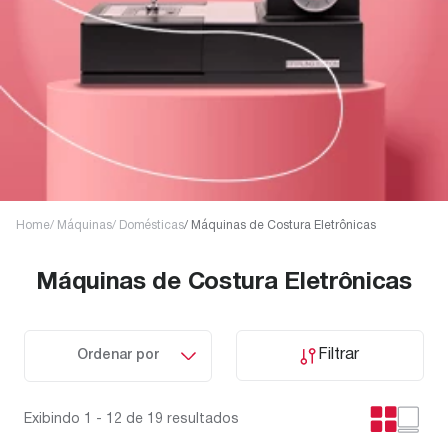
Home
/
Máquinas
/
Domésticas
/
Máquinas de Costura Eletrônicas
Máquinas de Costura Eletrônicas
Filtrar
Ordenar por
Exibindo
1
-
12
de
19
resultados