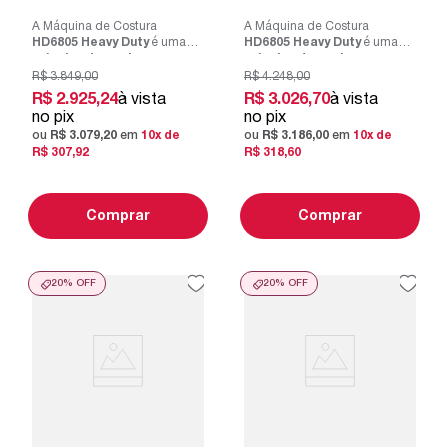
Transporte Singer
A Máquina de Costura
A Máquina de Costura
HD6805 Heavy Duty
é uma
HD6805 Heavy Duty
é uma
máquina de costura
máquina de costura
eletrônica
de alto des...
eletrônica
de alto des...
R$
3
.
849
,
00
R$
4
.
248
,
00
R$
2
.
925
,
24
à vista
R$
3
.
026
,
70
à vista
no pix
no pix
ou
R$
3
.
079
,
20
em
10
x de
ou
R$
3
.
186
,
00
em
10
x de
R$
307
,
92
R$
318
,
60
Comprar
Comprar
20%
OFF
20%
OFF