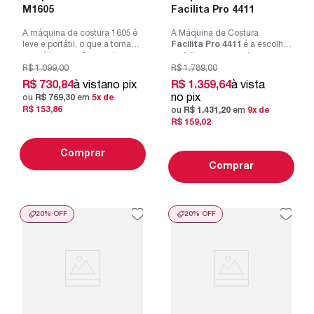
M1605
Facilita Pro 4411
A máquina de costura 1605 é
A Máquina de Costura
leve e portátil, o que a torna
Facilita Pro 4411
é a escolha
uma ótima opção para levar
perfeita para quem busca
para aulas de costura ou para
potência, versatilidade e p...
R$
1
.
099
,
00
R$
1
.
789
,
00
cost...
R$
730
,
84
à vista
no pix
R$
1
.
359
,
64
à vista
no pix
ou
R$
769
,
30
em
5
x de
R$
153
,
86
ou
R$
1
.
431
,
20
em
9
x de
R$
159
,
02
Comprar
Comprar
20%
OFF
20%
OFF