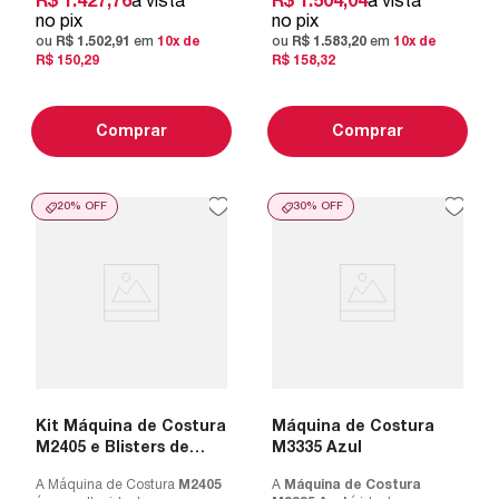
R$
1
.
427
,
76
à vista
R$
1
.
504
,
04
à vista
no pix
no pix
ou
R$
1
.
502
,
91
em
10
x de
ou
R$
1
.
583
,
20
em
10
x de
R$
150
,
29
R$
158
,
32
Comprar
Comprar
20%
OFF
30%
OFF
Kit Máquina de Costura
Máquina de Costura
M2405 e Blisters de
M3335 Azul
Agulhas
A Máquina de Costura
M2405
A
Máquina de Costura