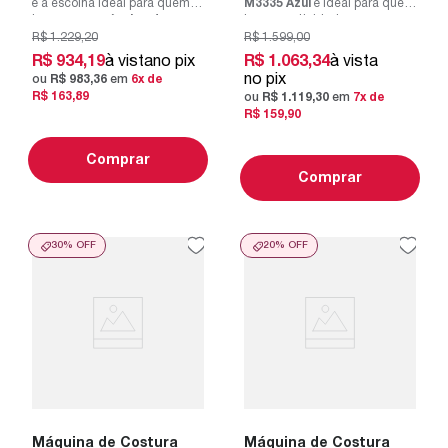
é a escolha ideal para quem
M3335 Azul
é ideal para quem
busca uma
máquina de
busca praticidade e
costura mecânica pr...
qualidade em seus trabalhos
R$
1
.
229
,
20
R$
1
.
599
,
00
de co...
R$
934
,
19
à vista
no pix
R$
1
.
063
,
34
à vista
no pix
ou
R$
983
,
36
em
6
x de
R$
163
,
89
ou
R$
1
.
119
,
30
em
7
x de
R$
159
,
90
Comprar
Comprar
30%
OFF
20%
OFF
Máquina de Costura
Máquina de Costura