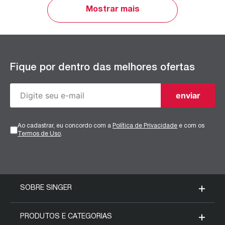
Mostrar mais
Fique por dentro das melhores ofertas
enviar
Ao cadastrar, eu concordo com a
Política de Privacidade
e com os
Termos de Uso
.
SOBRE SINGER
Nossa História
PRODUTOS E CATEGORIAS