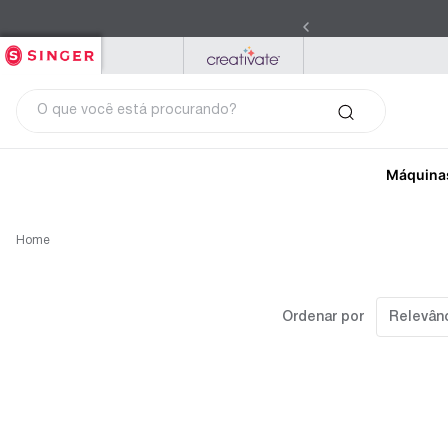
SINGER
PFAFF
MYSEWNET
O que você está procurando?
Máquina
Home
Ordenar por
Relevân