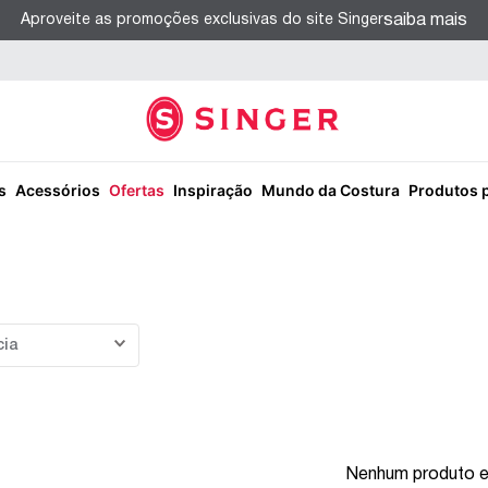
saiba mais
Aproveite as promoções exclusivas do site Singer
s
Acessórios
Ofertas
Inspiração
Mundo da Costura
Produtos 
cia
Nenhum produto 