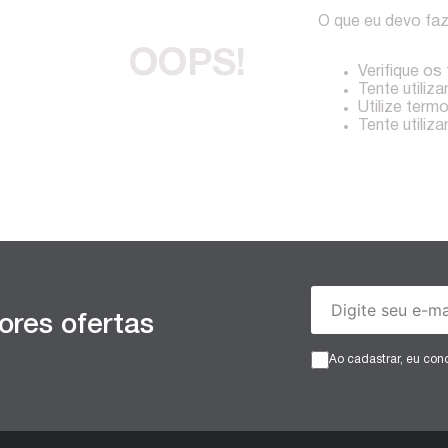
O que eu devo fa
OOPS!
Verifique os
Tente utiliza
Utilize term
Tente utiliz
ores ofertas
Ao cadastrar, eu co