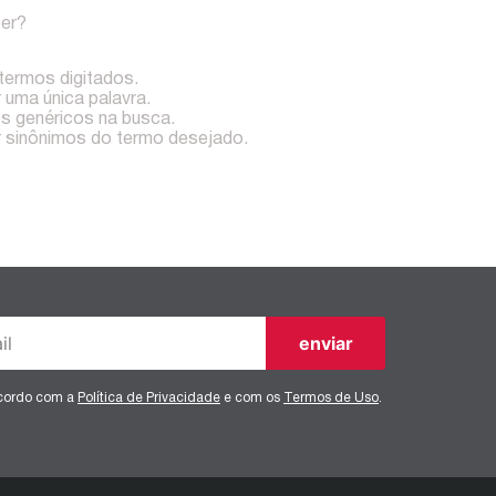
zer?
 termos digitados.
r uma única palavra.
os genéricos na busca.
ar sinônimos do termo desejado.
enviar
ncordo com a
Política de Privacidade
e com os
Termos de Uso
.