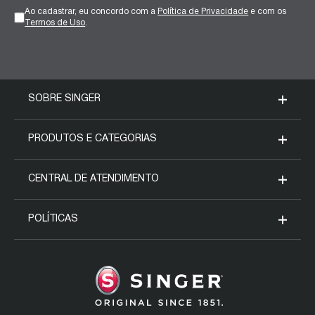
Ao cadastrar, eu concordo com a
Política de Privacidade
e com os
Termos de Uso
.
SOBRE SINGER
Nossa História
PRODUTOS E CATEGORIAS
Blog da Singer
Máquinas Domésticas
CENTRAL DE ATENDIMENTO
Fale conosco
Máquinas Industriais
Meus pedidos
POLÍTICAS
SVP Worldwide
Acessórios
Assistência técnica
Formas de pagamento
Regulamento Mês Mulheres
Seja um representante
Entrega