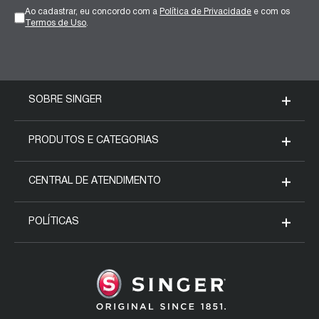
Ao cadastrar, eu concordo com a
Política de Privacidade
e com os
Termos de Uso
.
SOBRE SINGER
Nossa História
PRODUTOS E CATEGORIAS
Blog da Singer
Máquinas Domésticas
CENTRAL DE ATENDIMENTO
Fale conosco
Máquinas Industriais
Meus pedidos
POLÍTICAS
SVP Worldwide
Acessórios
Assistência técnica
Formas de pagamento
Regulamento Mês Mulheres
Seja um representante
Entrega