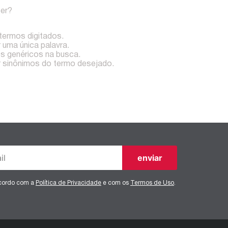
zer?
 termos digitados.
r uma única palavra.
os genéricos na busca.
ar sinônimos do termo desejado.
enviar
ncordo com a
Política de Privacidade
e com os
Termos de Uso
.