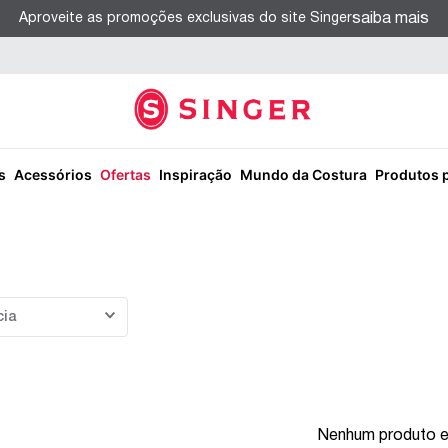
saiba mais
Aproveite as promoções exclusivas do site Singer
s
Acessórios
Ofertas
Inspiração
Mundo da Costura
Produtos 
cia
Nenhum produto 