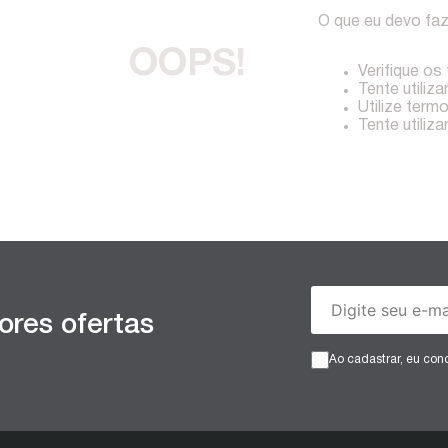
O que eu devo fa
OOPS!
Verifique os
Tente utiliza
Utilize term
Tente utiliz
ores ofertas
Ao cadastrar, eu co