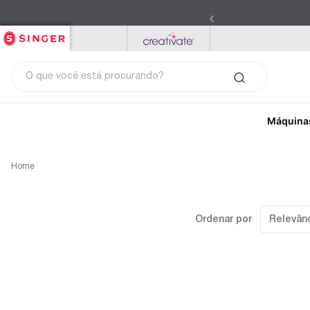
SINGER
PFAFF
MYSEWNET
O que você está procurando?
Máquina
Home
Ordenar por
Relevân