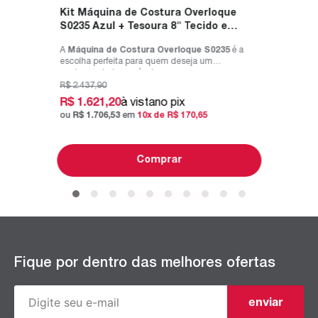
Kit Máquina de Costura Overloque
S0235 Azul + Tesoura 8" Tecido e
Tesoura Multiuso Rosa
A
Máquina de Costura Overloque S0235
é a
escolha perfeita para quem deseja um
acabamento impecável em s...
R$
2
.
437
,
90
R$
1
.
621
,
20
à vista
no pix
ou
R$
1
.
706
,
53
em
10
x de
R$
170
,
65
Comprar
Fique por dentro das melhores ofertas
enviar