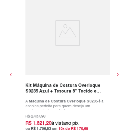
+
Kit Má
ltiuso
Tesour
Rosa
il, o
A máqui
 para
projeto d
qualidade
R$
2
.
897
,
R$
1
.
7
ou
R$
1
.
Kit Máquina de Costura Overloque
S0235 Azul + Tesoura 8" Tecido e
Tesoura Multiuso Rosa
A
Máquina de Costura Overloque S0235
é a
escolha perfeita para quem deseja um
acabamento impecável em s...
R$
2
.
437
,
90
R$
1
.
621
,
20
à vista
no pix
ou
R$
1
.
706
,
53
em
10
x de
R$
170
,
65