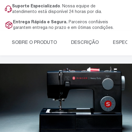
Suporte Especializado
. Nossa equipe de
atendimento está disponível 24 horas por dia.
Entrega Rápida e Segura.
Parceiros confiáveis
garantem entrega no prazo e em ótimas condições.
SOBRE O PRODUTO
DESCRIÇÃO
ESPECI