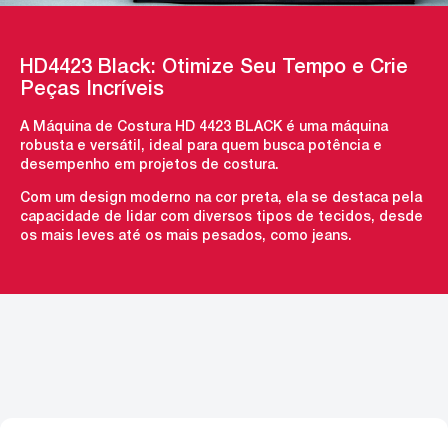
HD4423 Black: Otimize Seu Tempo e Crie
Peças Incríveis
A Máquina de Costura HD 4423 BLACK é uma máquina
robusta e versátil, ideal para quem busca potência e
desempenho em projetos de costura.
Com um design moderno na cor preta, ela se destaca pela
capacidade de lidar com diversos tipos de tecidos, desde
os mais leves até os mais pesados, como jeans.