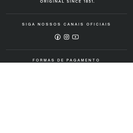
Trocas e devoluções
SIGA NOSSOS CANAIS OFICIAIS
Política de Descarte/ Sustentabilidade
Código de defesa do consumidor
Garantia Máquinas Industriais
FORMAS DE PAGAMENTO
SELOS DE SEGURANÇA