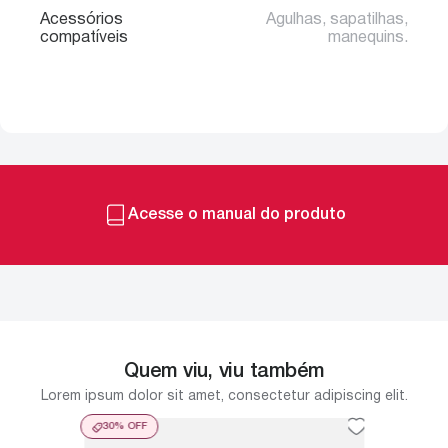
Acessórios
Agulhas, sapatilhas,
compatíveis
manequins.
Acesse o manual do produto
Quem viu, viu também
Lorem ipsum dolor sit amet, consectetur adipiscing elit.
30%
OFF
35%
O