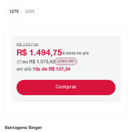
127V
220V
R$ 2.097,90
R$ 1.494,75
à vista no pix
ou
R$ 1.573,42
25
% OFF
em até
10
x de
R$ 157,34
Comprar
Vantagens Singer