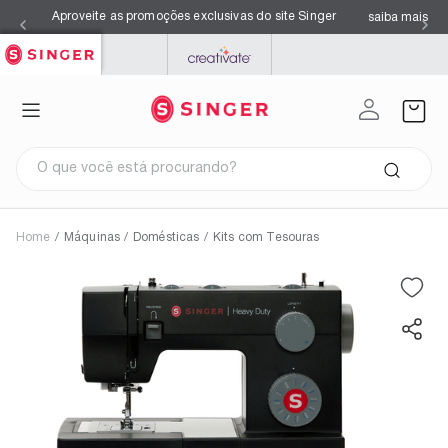
Aproveite as promoções exclusivas do site Singer
saiba mais
SINGER
PFAFF
MYSEWNET
O que você está procurando?
Home
/
Máquinas
/
Domésticas
/
Kits com Tesouras
Termos mais buscados
1
º
facilita pro 4423
2
º
overloque
3
º
agulhas
4
º
s0105
5
º
facilita pro 4432
6
º
azul
7
º
máquina costura singer
8
º
kits
9
º
black
10
º
maquina costura