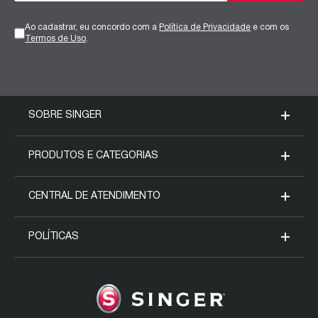
Ao cadastrar, eu concordo com a
Política de Privacidade
e com os
Termos de Uso
.
SOBRE SINGER
Nossa História
PRODUTOS E CATEGORIAS
Blog da Singer
Máquinas Domésticas
CENTRAL DE ATENDIMENTO
Fale conosco
Máquinas Industriais
Meus pedidos
POLÍTICAS
SVP Worldwide
Acessórios
Assistência técnica
Formas de pagamento
Regulamento Mês Mulheres
Seja um representante
Entrega