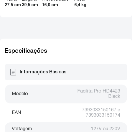
27,5 cm
39,5 cm
16,0 cm
6,4 kg
Especificações
Informações Básicas
Facilita Pro HD4423
Modelo
Black
7393033150167 e
EAN
7393033150174
Voltagem
127V ou 220V