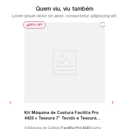
Quem viu, viu também
Lorem ipsum dolor sit amet, consectetur adipiscing elit.
25%
OFF
35%
O
a Pro
Kit Má
soura
Tesoura
Rosa
2
é uma
A máqui
ra
uso
projeto d
qualidade
R$
2
.
887
,
R$
1
.
7
ou
R$
1
.
Kit Máquina de Costura Facilita Pro
4423 + Tesoura 7" Tecido e Tesoura
Multiuso Rosa
A Máquina de Costura
Facilita Pró 4423
é uma