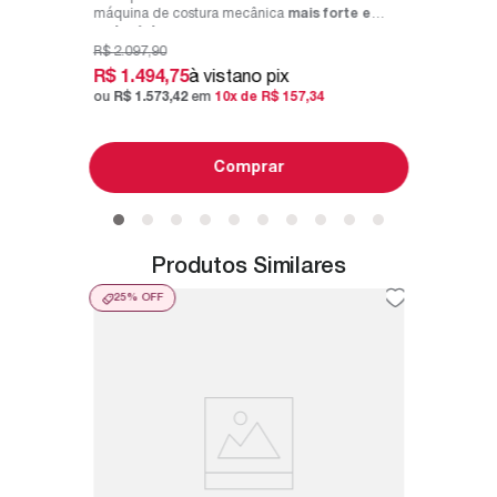
máquina de costura mecânica
mais forte e
mais rápi...
R$
2
.
097
,
90
R$
1
.
494
,
75
à vista
no pix
ou
R$
1
.
573
,
42
em
10
x de
R$
157
,
34
Comprar
Produtos Similares
25%
OFF
35%
O
a Pro
Kit Má
soura
Tesoura
Rosa
2
é uma
A máqui
ra
uso
projeto d
qualidade
R$
2
.
887
,
R$
1
.
7