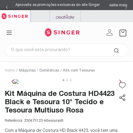
Aproveite as promoções exclusivas do site Singer
saiba mais
SINGER
PFAFF
MYSEWNET
O que você está procurando?
Home
/
Máquinas
/
Domésticas
/
Kits com Tesouras
Termos mais buscados
1
º
facilita pro 4423
2
º
overloque
Kit Máquina de Costura HD4423
3
º
agulhas
4
º
kits
Black e Tesoura 10" Tecido e
5
º
s0105
6
º
facilita pro 4432
Tesoura Multiuso Rosa
7
º
máquina costura singer
8
º
azul
Referência:
230475123-kitesouras8
9
º
maquina costura
10
º
black
Com a Máquina de Costura HD Black 4423, você tem uma