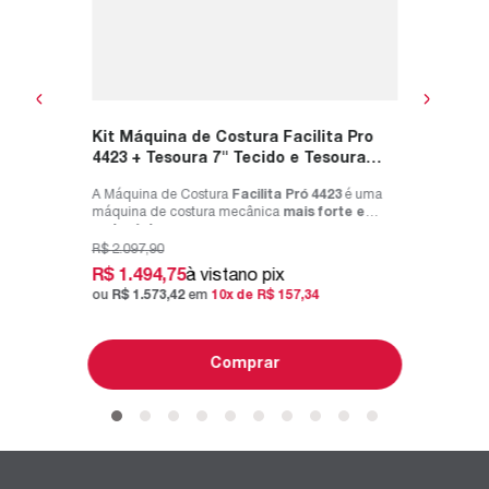
ou
R$
1
.
Kit Máquina de Costura Facilita Pro
4423 + Tesoura 7" Tecido e Tesoura
Multiuso Rosa
A Máquina de Costura
Facilita Pró 4423
é uma
máquina de costura mecânica
mais forte e
mais rápi...
R$
2
.
097
,
90
R$
1
.
494
,
75
à vista
no pix
ou
R$
1
.
573
,
42
em
10
x de
R$
157
,
34
Comprar