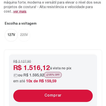
máquina forte, moderna e versátil para elevar o nível dos seus
projetos de costura! - Alta resistência e velocidade para
ver mais
cost...
voltagem
127V
220V
R$ 2.127,90
R$ 1.516,12
à vista no pix
ou
R$ 1.595,92
25
% OFF
em até
10
x de
R$ 159,59
Comprar