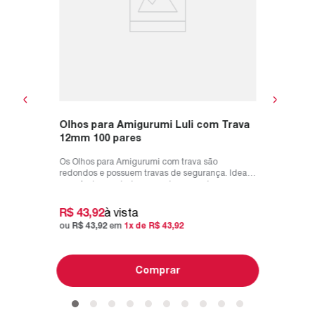
R$
27
,
ou
R$
27
Olhos para Amigurumi Luli com Trava
12mm 100 pares
Os Olhos para Amigurumi com trava são
redondos e possuem travas de segurança. Ideal
para Amigurumis, bonecas, bonecos, b...
R$
43
,
92
à vista
ou
R$
43
,
92
em
1
x de
R$
43
,
92
Comprar