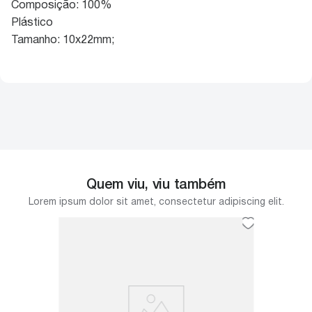
Composição: 100%
Plástico
Tamanho: 10x22mm;
Quem viu, viu também
Lorem ipsum dolor sit amet, consectetur adipiscing elit.
m 254
Olhos 
7mm 10
nvolvido
Os Olhos
chê e
projetos
trabalhos