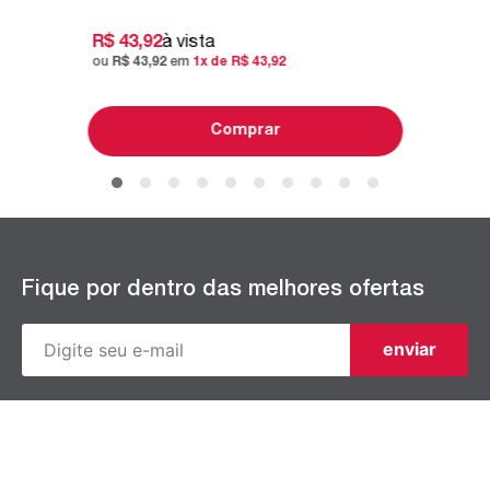
R$
43
,
92
à vista
ou
R$
43
,
92
em
1
x de
R$
43
,
92
Comprar
Fique por dentro das melhores ofertas
enviar
Ao cadastrar, eu concordo com a
Política de Privacidade
e com os
Termos de Uso
.