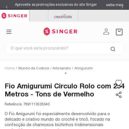
Aproveite as promoções exclusivas do site Singer
saiba mais
SINGER
PFAFF
MYSEWNET
O que você está procurando?
Home
/
Mundo da Costura
/
Artesanato
/
Amigurumi
Termos mais buscados
1
º
facilita pro 4423
Fio Amigurumi Circulo Rolo com 254
2
º
overloque
3
º
agulhas
Metros - Tons de Vermelho
4
º
kits
5
º
s0105
6
º
facilita pro 4432
Referência:
7891113526340
7
º
máquina costura singer
8
º
azul
O Fio Amigurumi foi especialmente desenvolvido para o
9
º
maquina costura
delicado e criativo mundo do crochê e tricô, focado na
10
º
black
confecção de charmosos bichinhos tridimensionais