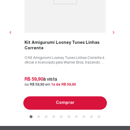
R$
15
,
ou
R$
15
Kit Amigurumi Looney Tunes Linhas
Corrente
O Kit Amigurumi Looney Tunes Linhas Corrente é
oficial e licenciado pela Warner Bros, trazendo os
personagens mais amado...
R$
59
,
90
à vista
ou
R$
59
,
90
em
1
x de
R$
59
,
90
Comprar