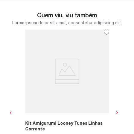
Quem viu, viu também
Lorem ipsum dolor sit amet, consectetur adipiscing elit.
m 254
Focinh
Trava 
nvolvido
O Focinh
chê e
utilizad
bichos de
R$
15
,
ou
R$
15
Kit Amigurumi Looney Tunes Linhas
Corrente