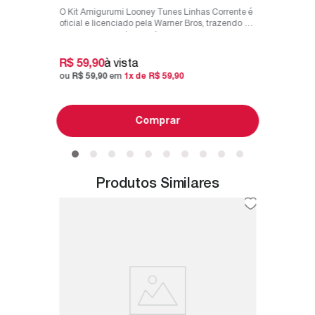
O Kit Amigurumi Looney Tunes Linhas Corrente é
oficial e licenciado pela Warner Bros, trazendo os
personagens mais amado...
R$
59
,
90
à vista
ou
R$
59
,
90
em
1
x de
R$
59
,
90
Comprar
Produtos Similares
m 254
Focinh
Trava 
nvolvido
O Focinh
chê e
utilizad
bichos de