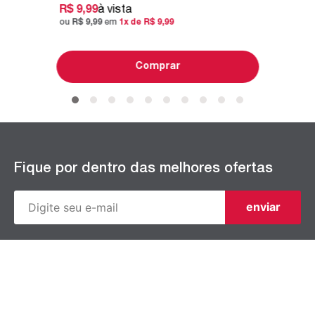
R$
9
,
99
à vista
ou
R$
9
,
99
em
1
x de
R$
9
,
99
Comprar
Fique por dentro das melhores ofertas
enviar
Ao cadastrar, eu concordo com a
Política de Privacidade
e com os
Termos de Uso
.