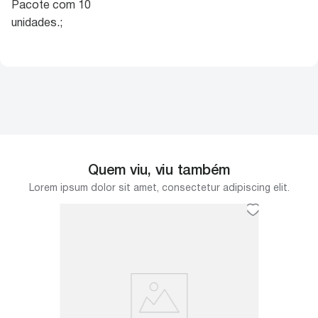
Pacote com 10
unidades.;
Quem viu, viu também
Lorem ipsum dolor sit amet, consectetur adipiscing elit.
m
Botao 
500G
l para
 à
O Botão P
roupas adu
bolsas, c