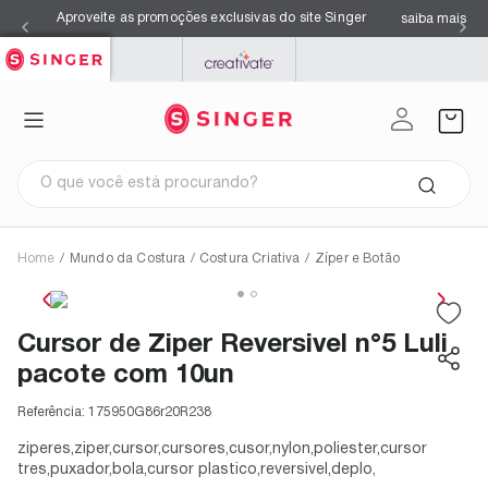
Aproveite as promoções exclusivas do site Singer
saiba mais
SINGER
PFAFF
MYSEWNET
O que você está procurando?
Home
/
Mundo da Costura
/
Costura Criativa
/
Zíper e Botão
Termos mais buscados
1
º
facilita pro 4423
2
º
overloque
Cursor de Ziper Reversivel n°5 Luli
3
º
agulhas
4
º
kits
pacote com 10un
5
º
máquina costura singer
6
º
s0105
7
º
facilita pro 4432
Referência:
175950G86r20R238
8
º
azul
9
º
maquina costura
ziperes,ziper,cursor,cursores,cusor,nylon,poliester,cursor
10
º
black
tres,puxador,bola,cursor plastico,reversivel,deplo,