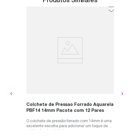
Produtos Similares
m
Botao 
500G
l para
 à
O Botão P
roupas adu
bolsas, c
R$
82
,
ou
R$
82
Colchete de Pressao Forrado Aquarela
PBF14 14mm Pacote com 12 Pares
O colchete de pressão forrado com 14mm é uma
excelente escolha para adicionar um toque de
estilo e funcionalidade aos se...