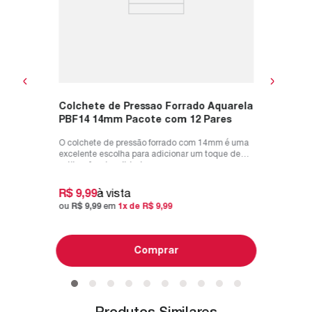
R$
82
,
ou
R$
82
Colchete de Pressao Forrado Aquarela
PBF14 14mm Pacote com 12 Pares
O colchete de pressão forrado com 14mm é uma
excelente escolha para adicionar um toque de
estilo e funcionalidade aos se...
R$
9
,
99
à vista
ou
R$
9
,
99
em
1
x de
R$
9
,
99
Comprar