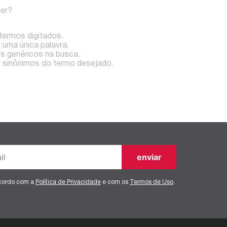
zer?
 termos digitados.
r uma única palavra.
os genéricos na busca.
ar sinônimos do termo desejado.
enviar
ncordo com a
Política de Privacidade
e com os
Termos de Uso
.