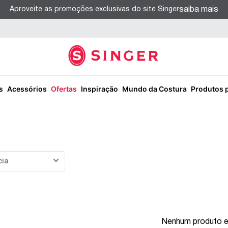
saiba mais
Aproveite as promoções exclusivas do site Singer
s
Acessórios
Ofertas
Inspiração
Mundo da Costura
Produtos 
cia
Nenhum produto 