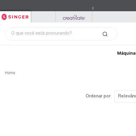
SINGER
PFAFF
MYSEWNET
O que você está procurando?
Máquina
Home
Ordenar por
Relevân