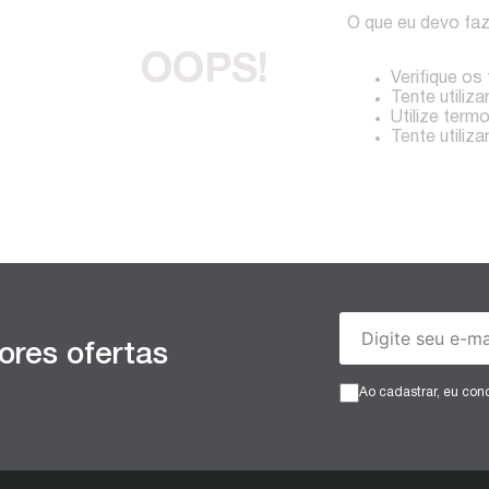
O que eu devo fa
OOPS!
Verifique os
Tente utiliza
Utilize term
Tente utiliz
ores ofertas
Ao cadastrar, eu co