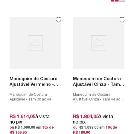
Manequim de Costura
Manequim de Costura
Ajustável Vermelho -
Ajustável Cinza - Tam
Tam 38 ao 44
44 ao 48
Manequim de Costura
Manequim de Costura
Ajustável - Tam 38 ao 44
Ajustável Cinza - Tam 44 ao
48
R$
1
.
614
,
05
à vista
R$
1
.
804
,
05
à vista
no pix
no pix
ou
R$
1
.
699
,
00
em
10
x de
ou
R$
1
.
899
,
00
em
10
x de
R$
169
,
90
R$
189
,
90