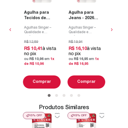
Qualidad
 para
performa
s
suas cos
R$
13
,
54
Agulha para
Agulha para
vista
R$
10
,
Tecidos de
Jeans - 2026
Singer
As agulh
no pix
Algodão 2020 -
Blister com 10
lvidas
são dese
em
1
x de
ou
R$
11
Agulhas Singer –
Agulhas Singer –
nci...
com a exc
Blister com 10
un
de
R$
11
Qualidade e
Qualidade e
unidades
performance para
performance para
suas costuras
suas costuras
R$
12
,
89
R$
19
,
94
R$
10
,
41
à vista
R$
16
,
10
à vista
rar
Co
As agulhas Singer
As agulhas Singer
no pix
no pix
são desenvolvidas
são desenvolvidas
ou
R$
10
,
96
em
1
x
ou
R$
16
,
95
em
1
x
com a excelênci...
com a excelênci...
de
R$
10
,
96
de
R$
16
,
95
Comprar
Comprar
Produtos Similares
15%
OFF
15%
OFF
15%
O
ra
Agulha