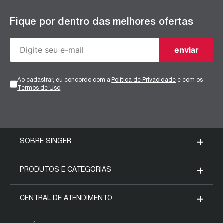
Fique por dentro das melhores ofertas
enviar
Ao cadastrar, eu concordo com a
Política de Privacidade
e com os
Termos de Uso
.
SOBRE SINGER
Nossa História
PRODUTOS E CATEGORIAS
Blog da Singer
Máquinas Domésticas
CENTRAL DE ATENDIMENTO
Fale conosco
Máquinas Industriais