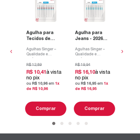
álica
Overlo
- 2044
modelo
er –
Agulhas 
om 05
2022 Bl
Qualidad
 para
performa
s
suas cos
R$
13
,
54
Agulha para
Agulha para
vista
R$
10
,
Tecidos de
Jeans - 2026
Singer
As agulh
no pix
Algodão 2020 -
Blister com 10
lvidas
são dese
em
1
x de
ou
R$
11
Agulhas Singer –
Agulhas Singer –
nci...
com a exc
Blister com 10
un
de
R$
11
Qualidade e
Qualidade e
unidades
performance para
performance para
suas costuras
suas costuras
R$
12
,
89
R$
19
,
94
R$
10
,
41
à vista
R$
16
,
10
à vista
rar
Co
As agulhas Singer
As agulhas Singer
no pix
no pix
são desenvolvidas
são desenvolvidas
ou
R$
10
,
96
em
1
x
ou
R$
16
,
95
em
1
x
com a excelênci...
com a excelênci...
de
R$
10
,
96
de
R$
16
,
95
Comprar
Comprar