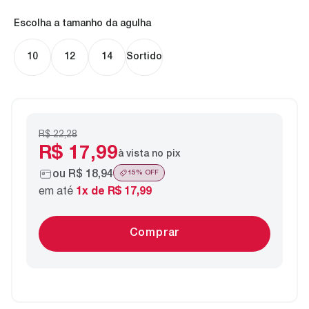
tamanho da agulha
10
12
14
Sortido
R$ 22,28
R$ 17,99
à vista no pix
ou
R$ 18,94
15
% OFF
em até
1
x de
R$ 17,99
Comprar