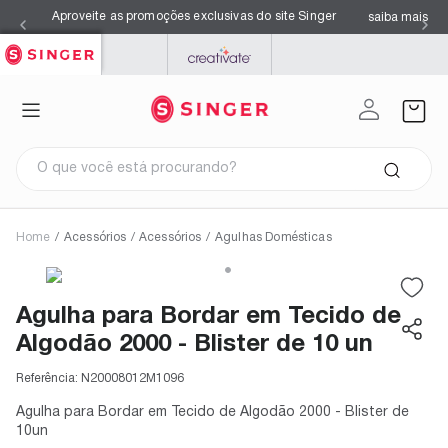
Aproveite as promoções exclusivas do site Singer
saiba mais
SINGER
PFAFF
MYSEWNET
O que você está procurando?
Home
/
Acessórios
/
Acessórios
/
Agulhas Domésticas
Termos mais buscados
1
º
facilita pro 4423
2
º
overloque
Agulha para Bordar em Tecido de
3
º
agulhas
4
º
s0105
Algodão 2000 - Blister de 10 un
5
º
kits
6
º
facilita pro 4432
7
º
azul
Referência:
N20008012M1096
8
º
máquina costura singer
9
º
maquina costura
Agulha para Bordar em Tecido de Algodão 2000 - Blister de
10
º
black
10un