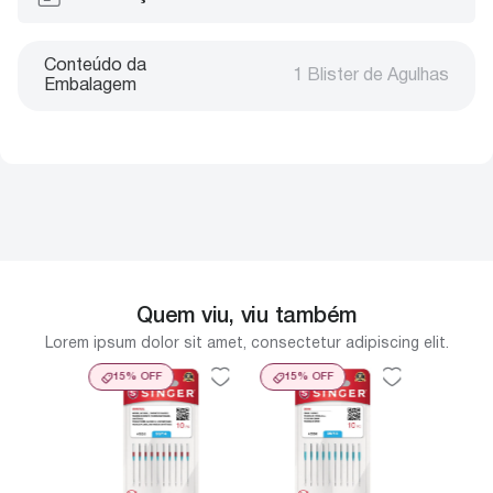
Conteúdo da
1 Blister de Agulhas
Embalagem
Quem viu, viu também
Lorem ipsum dolor sit amet, consectetur adipiscing elit.
15%
OFF
15%
OFF
15%
O
ra
Agulha
álica
Overlo
- 2044
modelo
er –
Agulhas 
om 05
2022 Bl