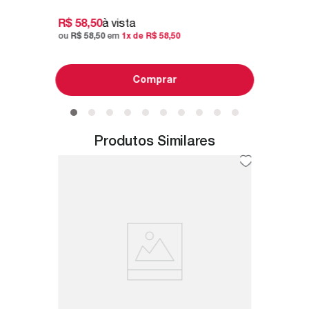
R$
58
,
50
à vista
ou
R$
58
,
50
em
1
x de
R$
58
,
50
Comprar
Produtos Similares
 400ML
Bastid
com Ta
ão ideal
 de seus
O Bastid
alta qual
utilizado 
R$
19
,
ou
R$
19