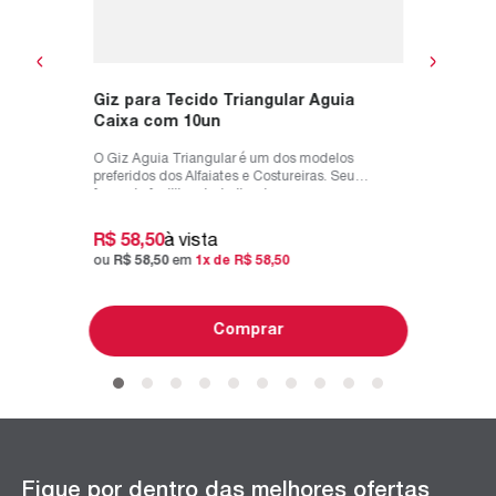
Giz para Tecido Triangular Aguia
Caixa com 10un
O Giz Aguia Triangular é um dos modelos
preferidos dos Alfaiates e Costureiras. Seu
formado facilita o trabalho de marca...
R$
58
,
50
à vista
ou
R$
58
,
50
em
1
x de
R$
58
,
50
Comprar
Fique por dentro das melhores ofertas