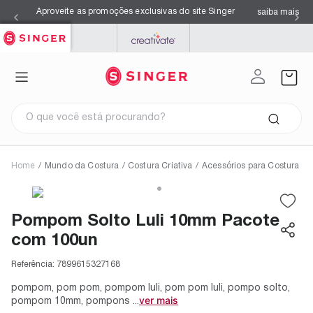
Aproveite as promoções exclusivas do site Singer
saiba mais
SINGER
PFAFF
MYSEWNET
O que você está procurando?
Home
/
Mundo da Costura
/
Costura Criativa
/
Acessórios para Costura
Termos mais buscados
1
º
facilita pro 4423
2
º
overloque
Pompom Solto Luli 10mm Pacote
3
º
agulhas
4
º
kits
com 100un
5
º
s0105
6
º
facilita pro 4432
7
º
máquina costura singer
Referência:
7899615327168
8
º
azul
9
º
maquina costura
pompom, pom pom, pompom luli, pom pom luli, pompo solto,
10
º
black
ver mais
pompom 10mm, pompons ...