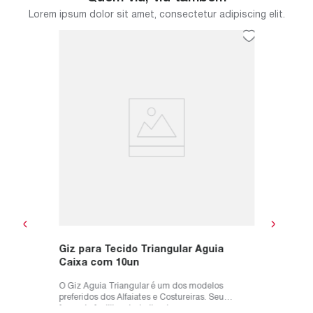
Lorem ipsum dolor sit amet, consectetur adipiscing elit.
 400ML
Bastid
com Ta
ão ideal
 de seus
O Bastid
alta qual
utilizado 
R$
19
,
ou
R$
19
Giz para Tecido Triangular Aguia
Caixa com 10un
O Giz Aguia Triangular é um dos modelos
preferidos dos Alfaiates e Costureiras. Seu
formado facilita o trabalho de marca...