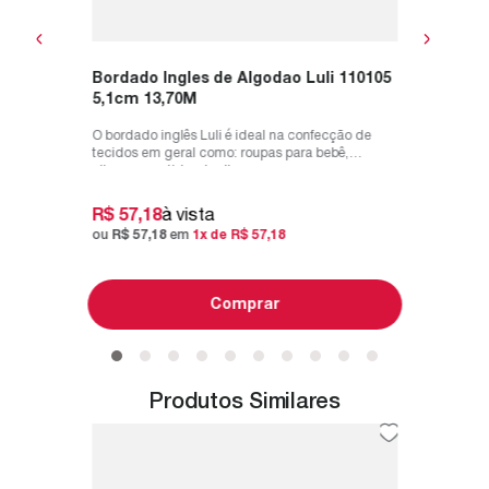
Bordado Ingles de Algodao Luli 110105
5,1cm 13,70M
O bordado inglês Luli é ideal na confecção de
tecidos em geral como: roupas para bebê,
pijamas, vestidos, toalhas, panos...
R$
57
,
18
à vista
ou
R$
57
,
18
em
1
x de
R$
57
,
18
Comprar
Produtos Similares
E
Bordado