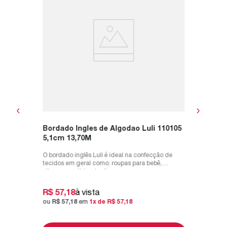
9,5cm 
mm pode
O Bordado
 como
diversos 
prato, ro
R$
130
ou
R$
13
Bordado Ingles de Algodao Luli 110105
5,1cm 13,70M
O bordado inglês Luli é ideal na confecção de
tecidos em geral como: roupas para bebê,
pijamas, vestidos, toalhas, panos...
R$
57
,
18
à vista
ou
R$
57
,
18
em
1
x de
R$
57
,
18