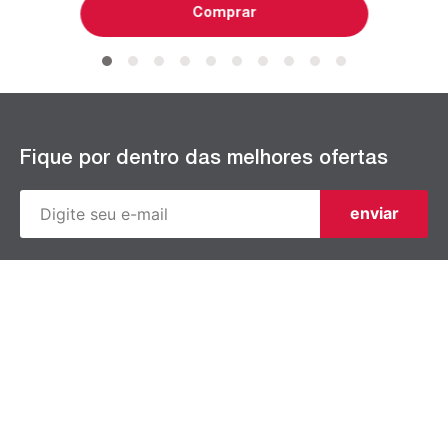
Comprar
Fique por dentro das melhores ofertas
enviar
Ao cadastrar, eu concordo com a
Política de Privacidade
e com os
Termos de Uso
.
SOBRE SINGER