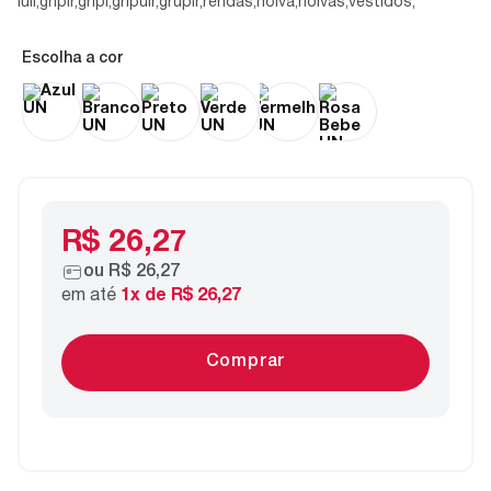
luli,gripir,gripi,gripuir,grupir,rendas,noiva,noivas,vestidos,
cor
R$ 26,27
ou
R$ 26,27
em até
1
x de
R$ 26,27
Comprar