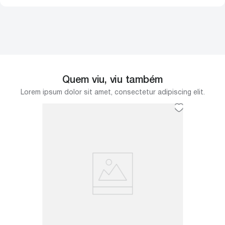
Quem viu, viu também
Lorem ipsum dolor sit amet, consectetur adipiscing elit.
E
Bordado
9,5cm 
mm pode
O Bordado
 como
diversos 
prato, ro
R$
130
ou
R$
13