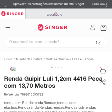
Aproveite as promoções exclusivas do site Singer
saiba mais
SINGER
PFAFF
MYSEWNET
O que você está procurando?
Home
/
Mundo da Costura
/
Costura Criativa
/
Fitas e Rendas
Termos mais buscados
1
º
facilita pro 4423
2
º
overloque
Renda Guipir Luli 1,2cm 4416 Peca
3
º
agulhas
4
º
s0105
com 13,70 Metros
5
º
facilita pro 4432
6
º
azul
7
º
máquina costura singer
Referência:
7899615353792
8
º
kits
9
º
black
renda com,Renda,renda,Rendas,rendas,com
10
º
maquina costura
elastico,Renda,renda,Rendas,rendas,Rendas Luli,rendas