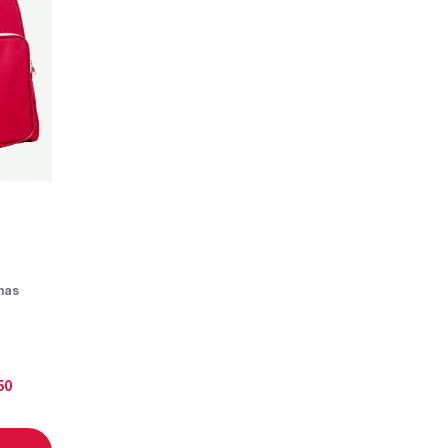
nas
50