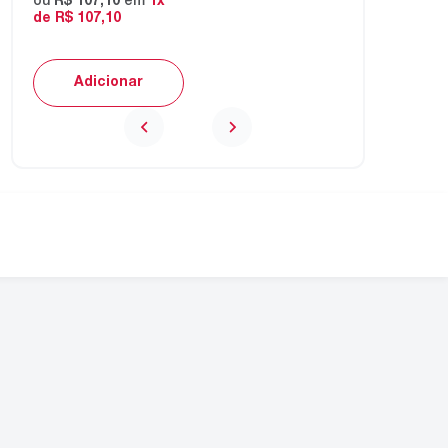
ou
R$
107
,
10
em
1
x
de
R$
107
,
10