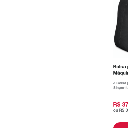
Bolsa 
Máquin
A
Bolsa 
Singer
fo
armazena
R$
3
ou
R$
3