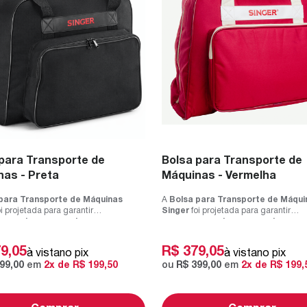
para Transporte de
Bolsa para Transporte de
as - Preta
Máquinas - Vermelha
para Transporte de Máquinas
A
Bolsa para Transporte de Máqui
i projetada para garantir
Singer
foi projetada para garantir
mento seguro e l...
armazenamento seguro e l...
79
,
05
R$
379
,
05
à vista
no pix
à vista
no pix
99
,
00
em
2
x de
R$
199
,
50
ou
R$
399
,
00
em
2
x de
R$
199
,