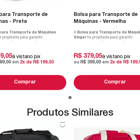
para Transporte de
Bolsa para Transporte de
as - Preta
Máquinas - Vermelha
para Transporte de Máquinas
A
Bolsa para Transporte de Máqui
i projetada para garantir
Singer
foi projetada para garantir
mento seguro e l...
armazenamento seguro e l...
79
,
05
R$
379
,
05
à vista
no pix
à vista
no pix
99
,
00
em
2
x de
R$
199
,
50
ou
R$
399
,
00
em
2
x de
R$
199
,
Comprar
Comprar
Produtos Similares