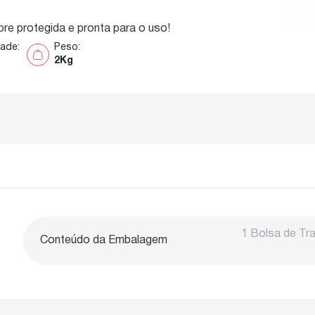
re protegida e pronta para o uso!
dade
:
Peso
:
2Kg
1 Bolsa de Tr
Conteúdo da Embalagem