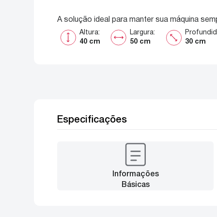
A solução ideal para manter sua máquina semp
Altura
:
Largura
:
Profundi
40 cm
50 cm
30 cm
Especificações
Informações
Básicas