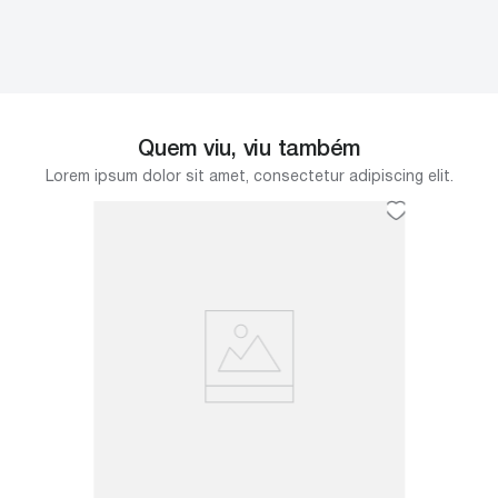
Quem viu, viu também
Lorem ipsum dolor sit amet, consectetur adipiscing elit.
o Marak
Bojo Li
Tamanh
 tem
O Bojo L
olchetes
é indicad
praia. Po
R$
5
,
9
ou
R$
5
,