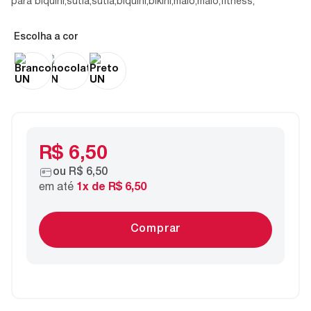
para biquini,sutiã,sutia,biquini,bikini,maio,maiô,fitness,
cor
R$ 6,50
ou
R$ 6,50
em até
1
x de
R$ 6,50
Comprar