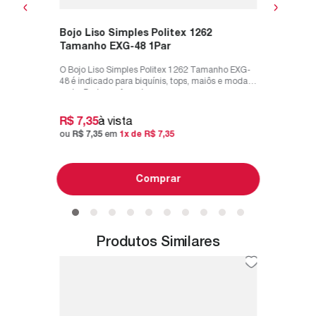
Bojo Liso Simples Politex 1262
Tamanho EXG-48 1Par
O Bojo Liso Simples Politex 1262 Tamanho EXG-
48 é indicado para biquínis, tops, maiôs e moda
praia. Pode ser forrado com...
R$
7
,
35
à vista
ou
R$
7
,
35
em
1
x de
R$
7
,
35
Comprar
Produtos Similares
o Marak
Bojo Li
Tamanh