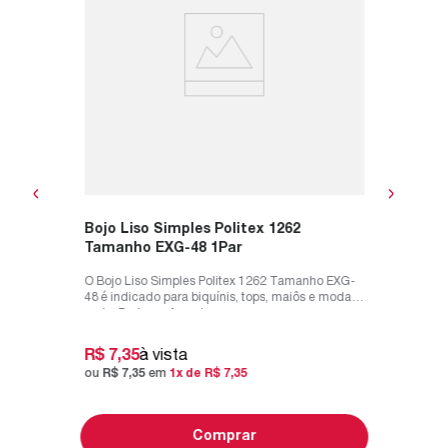
 tem
O Bojo L
olchetes
é indicad
praia. Po
R$
5
,
9
ou
R$
5
,
Bojo Liso Simples Politex 1262
Tamanho EXG-48 1Par
O Bojo Liso Simples Politex 1262 Tamanho EXG-
48 é indicado para biquínis, tops, maiôs e moda
praia. Pode ser forrado com...
R$
7
,
35
à vista
ou
R$
7
,
35
em
1
x de
R$
7
,
35
Comprar