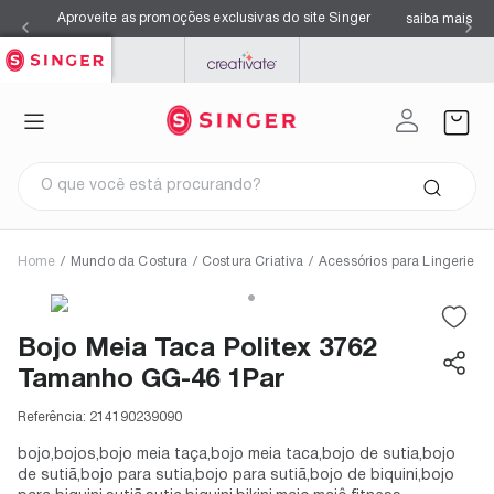
Aproveite as promoções exclusivas do site Singer
saiba mais
SINGER
PFAFF
MYSEWNET
O que você está procurando?
Home
/
Mundo da Costura
/
Costura Criativa
/
Acessórios para Lingerie
Termos mais buscados
1
º
facilita pro 4423
2
º
overloque
Bojo Meia Taca Politex 3762
3
º
agulhas
4
º
kits
Tamanho GG-46 1Par
5
º
máquina costura singer
6
º
s0105
7
º
facilita pro 4432
Referência:
214190239090
8
º
azul
9
º
maquina costura
bojo,bojos,bojo meia taça,bojo meia taca,bojo de sutia,bojo
10
º
black
de sutiã,bojo para sutia,bojo para sutiã,bojo de biquini,bojo