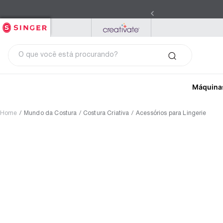
SINGER
PFAFF
MYSEWNET
O que você está procurando?
Máquina
Home
/
Mundo da Costura
/
Costura Criativa
/
Acessórios para Lingerie