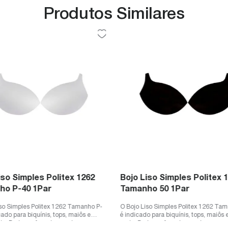
Produtos Similares
iso Simples Politex 1262
Bojo Liso Simples Politex 
ho P-40 1Par
Tamanho 50 1Par
iso Simples Politex 1262 Tamanho P-
O Bojo Liso Simples Politex 1262 Ta
cado para biquínis, tops, maiôs e
é indicado para biquínis, tops, maiôs
a. Pode ser forrado com l...
praia. Pode ser forrado com lyc...