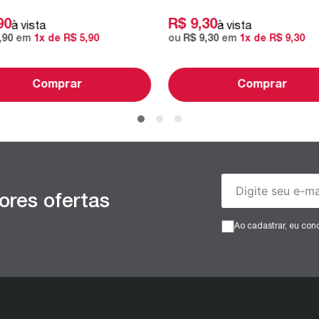
90
R$
9
,
30
à vista
à vista
,
90
em
1
x de
R$
5
,
90
ou
R$
9
,
30
em
1
x de
R$
9
,
30
Comprar
Comprar
ores ofertas
Ao cadastrar, eu co