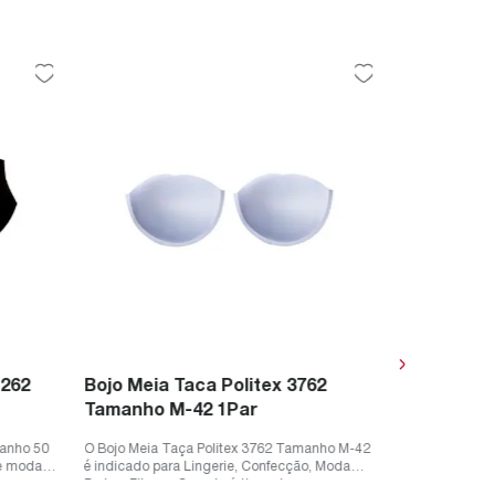
Bojo Intei
Tamanho M
O Bojo Inteiro
indicado para 
tipo tomara-qu
R$
8
,
29
à 
ou
R$
8
,
29
1262
Bojo Meia Taca Politex 3762
Tamanho M-42 1Par
manho 50
O Bojo Meia Taça Politex 3762 Tamanho M-42
 e moda
é indicado para Lingerie, Confecção, Moda
Praia e Fitness.Características do ...