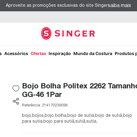
saiba mais
Aproveite as promoções exclusivas do site Singer
s
Acessórios
Ofertas
Inspiração
Mundo da Costura
Produtos 
Bojo Bolha Politex 2262 Tamanh
GG-46 1Par
Referência:
214170239096
bojo,bojos,bojo bolha,bojo de sutia,bojo de sutiã,bojo
para sutia,bojo para sutiã,sutiã,sutia,