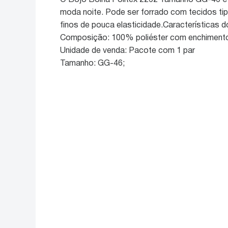
O Bojo Bolha Politex 2262 Tamanho GG-46 é in
moda noite. Pode ser forrado com tecidos tipo
finos de pouca elasticidade.Características d
Composição: 100% poliéster com enchiment
Unidade de venda: Pacote com 1 par
Tamanho: GG-46;