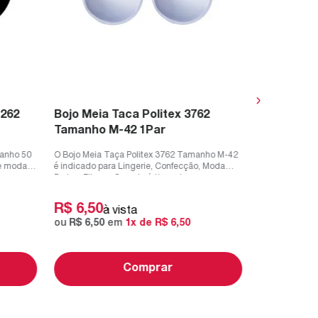
R$
8
,
29
à 
ou
R$
8
,
29
1262
Bojo Meia Taca Politex 3762
Tamanho M-42 1Par
manho 50
O Bojo Meia Taça Politex 3762 Tamanho M-42
 e moda
é indicado para Lingerie, Confecção, Moda
Praia e Fitness.Características do ...
R$
6
,
50
à vista
ou
R$
6
,
50
em
1
x de
R$
6
,
50
Comprar