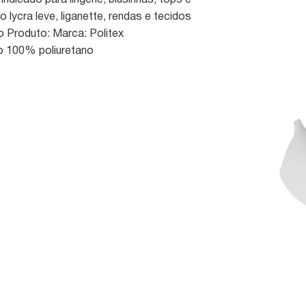
dicado para lingerie, blusinhas, tops e
 lycra leve, liganette, rendas e tecidos
o Produto: Marca: Politex
o 100% poliuretano