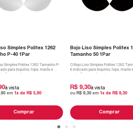
iso Simples Politex 1262
Bojo Liso Simples Politex 
ho P-40 1Par
Tamanho 50 1Par
iso Simples Politex 1262 Tamanho P-
O Bojo Liso Simples Politex 1262 Ta
cado para biquínis, tops, maiôs e
é indicado para biquínis, tops, maiôs
a. Pode ser forrado com l...
praia. Pode ser forrado com lyc...
90
R$
9
,
30
à vista
à vista
,
90
em
1
x de
R$
5
,
90
ou
R$
9
,
30
em
1
x de
R$
9
,
30
Comprar
Comprar