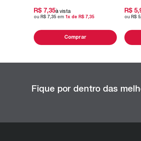
R$
7
,
35
R$
5
,
à vista
ou
R$
7
,
35
em
1
x de
R$
7
,
35
ou
R$
5
Comprar
Fique por dentro das melh