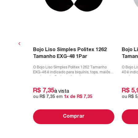
0
,
80
Bojo Liso Simples Politex 1262
Bojo L
Tamanho EXG-48 1Par
Taman
O Bojo Liso Simples Politex 1262 Tamanho
O Bojo L
EXG-48 é indicado para biquínis, tops, maiôs e
40 é indi
moda praia. Pode ser forrado com...
moda prai
R$
7
,
35
R$
5
,
à vista
ou
R$
7
,
35
em
1
x de
R$
7
,
35
ou
R$
5
Comprar