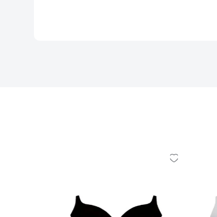
y Marak
 ótimo
os ou muito
ocê pos...