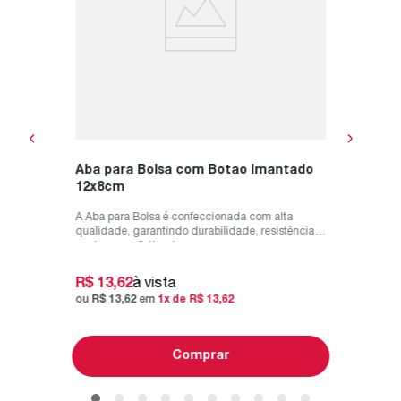
Botão cor
R$
130
ou
R$
13
Aba para Bolsa com Botao Imantado
12x8cm
A Aba para Bolsa é confeccionada com alta
qualidade, garantindo durabilidade, resistência e
um toque sofisticado para su...
R$
13
,
62
à vista
ou
R$
13
,
62
em
1
x de
R$
13
,
62
Comprar