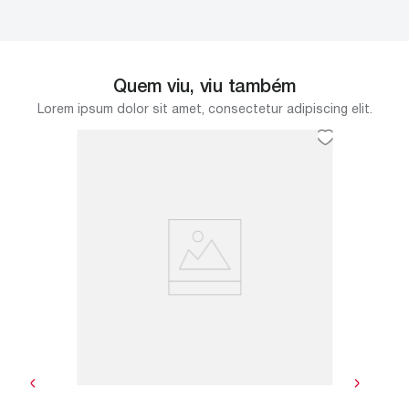
Quem viu, viu também
Lorem ipsum dolor sit amet, consectetur adipiscing elit.
°8 Luli
Matriz
7.150.1
mamente
A Matriz 
idade e
botoes de pressão
Botão cor
R$
130
ou
R$
13