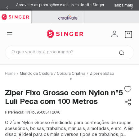
Aproveite as promoções exclusivas do site Singer
saiba mais
SINGER
PFAFF
MYSEWNET
O que você está procurando?
Home
/
Mundo da Costura
/
Costura Criativa
/
Zíper e Botão
Termos mais buscados
1
º
facilita pro 4423
Ziper Fixo Grosso com Nylon n°5
2
º
overloque
3
º
agulhas
Luli Peca com 100 Metros
4
º
kits
5
º
s0105
6
º
facilita pro 4432
Referência:
1N7b5950854126v6
7
º
máquina costura singer
8
º
azul
O Zíper Nylon Grosso é indicado para confecções de roupas,
9
º
maquina costura
acessórios, bolsas, trabalhos, manuais, almofadas, e etc. Além
10
º
black
disso, é ideal para os mais diversos tipos de trabalhos, p...