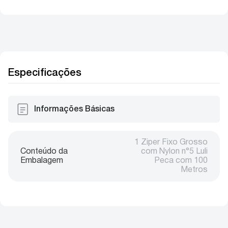
Especificações
Informações Básicas
1 Ziper Fixo Grosso
Conteúdo da
com Nylon n°5 Luli
Embalagem
Peca com 100
Metros