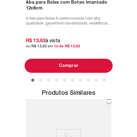
Aba para Bolsa com Botao Imantado
12x8cm
A Aba para Bolsa é confeccionada com alta
qualidade, garantindo durabilidade, resistência e
um toque sofisticado para su...
R$
13
,
62
à vista
ou
R$
13
,
62
em
1
x de
R$
13
,
62
Comprar
Produtos Similares
°8 Luli
Matriz
7.150.1
mamente
A Matriz 
idade e
botoes de pressão