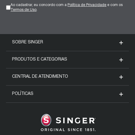
Ao cadastrar, eu concordo com a
Política de Privacidade
e com os
Termos de Uso
.
SOBRE SINGER
Nossa História
PRODUTOS E CATEGORIAS
Blog da Singer
Máquinas Domésticas
CENTRAL DE ATENDIMENTO
Fale conosco
Máquinas Industriais
Meus pedidos
POLÍTICAS
SVP Worldwide
Acessórios
Assistência técnica
Formas de pagamento
Regulamento Mês Mulheres
Seja um representante
Entrega