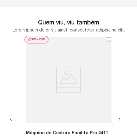
Quem viu, viu também
Lorem ipsum dolor sit amet, consectetur adipiscing elit.
20%
OFF
10%
O
o
Mini M
Máquin
Compact
twater -
Consertar
R$
599
,
0
R$
512
ou
R$
53
Máquina de Costura Facilita Pro 4411