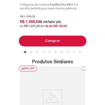
A Máquina de Costura
Facilita Pro 4411
é a
escolha perfeita para quem busca potência,
versatilidade e p...
R$
1
.
789
,
00
R$
1
.
359
,
64
à vista
no pix
ou
R$
1
.
431
,
20
em
9
x de
R$
159
,
02
Comprar
Produtos Similares
20%
OFF
10%
O
o
Mini M
Máquin
Compact
twater -
Consertar