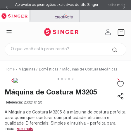
Aproveite as promoções exclusivas do site Singer
saiba mais
SINGER
PFAFF
MYSEWNET
O que você está procurando?
Home
/
Máquinas
/
Domésticas
/
Máquinas de Costura Mecânicas
Termos mais buscados
1
º
facilita pro 4423
2
º
overloque
Máquina de Costura M3205
3
º
agulhas
4
º
kits
5
º
máquina costura singer
Referência:
230216123
6
º
s0105
7
º
facilita pro 4432
A Máquina de Costura M3205 é a máquina de costura perfeita
8
º
azul
para quem quer costurar com praticidade, eficiência e
9
º
maquina costura
qualidade! Diferenciais: Simples e intuitiva – perfeita para
10
º
black
ver mais
inicia...