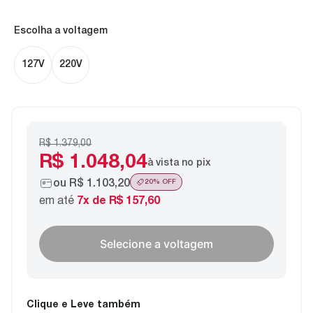
voltagem
127V
220V
R$ 1.379,00
R$ 1.048,04
à vista no pix
ou
R$ 1.103,20
20
% OFF
em até
7
x de
R$ 157,60
Selecione a voltagem
Clique e Leve também