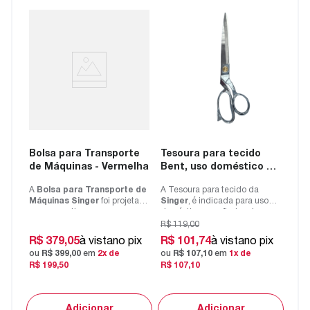
Bolsa para Transporte
Tesoura para tecido
de Máquinas - Vermelha
Bent, uso doméstico e
profissional 10" / 25.4
A
Bolsa para Transporte de
A Tesoura para tecido da
cm
Máquinas Singer
foi projetada
Singer
, é indicada para uso
para garantir
doméstico e profissional.
armazenamento seguro e l...
Fabricada em
aço...
R$
119
,
00
R$
379
,
05
à vista
no pix
R$
101
,
74
à vista
no pix
ou
R$
399
,
00
em
2
x de
ou
R$
107
,
10
em
1
x de
R$
199
,
50
R$
107
,
10