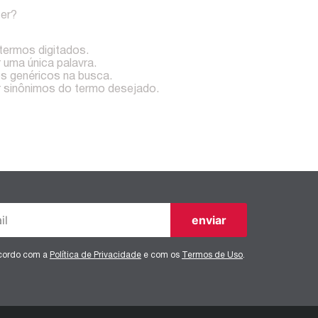
zer?
 termos digitados.
r uma única palavra.
os genéricos na busca.
ar sinônimos do termo desejado.
enviar
ncordo com a
Política de Privacidade
e com os
Termos de Uso
.