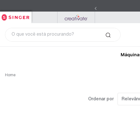
SINGER
PFAFF
MYSEWNET
O que você está procurando?
Máquina
Home
Ordenar por
Relevân