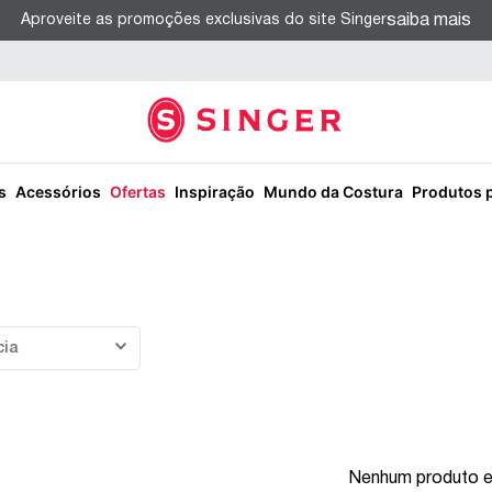
saiba mais
Aproveite as promoções exclusivas do site Singer
s
Acessórios
Ofertas
Inspiração
Mundo da Costura
Produtos 
cia
Nenhum produto 