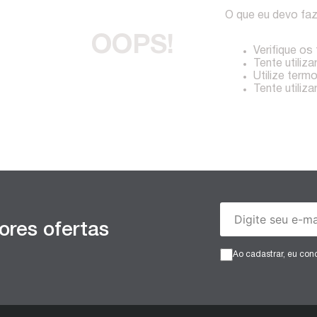
O que eu devo fa
OOPS!
Verifique os
Tente utiliza
Utilize term
Tente utiliz
ores ofertas
Ao cadastrar, eu co