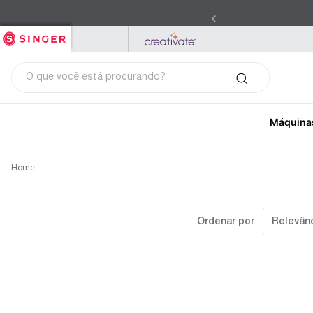
SINGER
PFAFF
MYSEWNET
O que você está procurando?
Máquina
Home
Ordenar por
Relevân